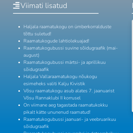
Viimati lisatud
Haljala raamatukogu on ümberkorralduste
tõttu suletud!
Raamatukogude lahtiolekuajad!
Raamatukogubussi suvine sõidugraafik (mai-
august)
Raamatukogubussi märtsi- ja aprillikuu
sõidugraafik
Haljala Vallaraamatukogu nõukogu
esimeheks valiti Kalju Kivistik
Võsu raamatukogu asub alates 7. jaanuarist
Võsu Rannaklubi II korrusel
On viimane aeg tagastada raamatukokku
pikalt kätte ununenud raamatud!
Raamatukogubussi jaanuari- ja veebruarikuu
sõidugraafik