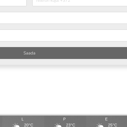
Saada
L
P
E
20°C
23°C
25°C