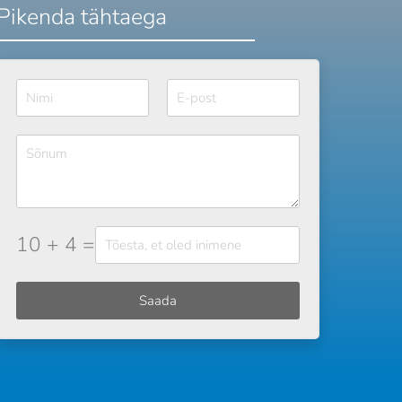
Pikenda tähtaega
10 + 4 =
Saada