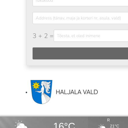
3 + 2 =
R
16°C
21°C