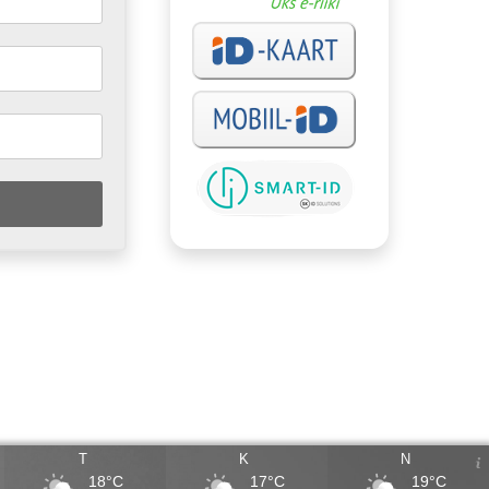
T
K
N
18°C
17°C
19°C