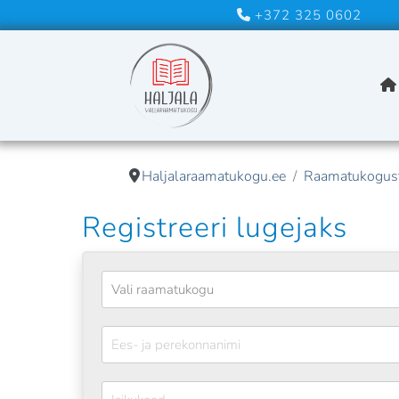
+372 325 0602
A
Haljalaraamatukogu.ee
Raamatukogus
Registreeri lugejaks