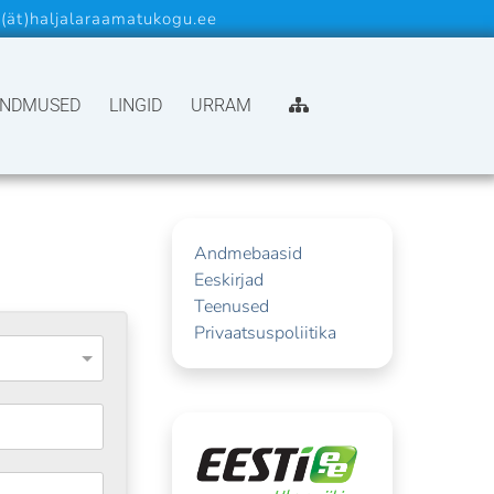
a(ät)haljalaraamatukogu.ee
SISUKAART
NDMUSED
LINGID
URRAM
Andmebaasid
Eeskirjad
Teenused
Privaatsuspoliitika