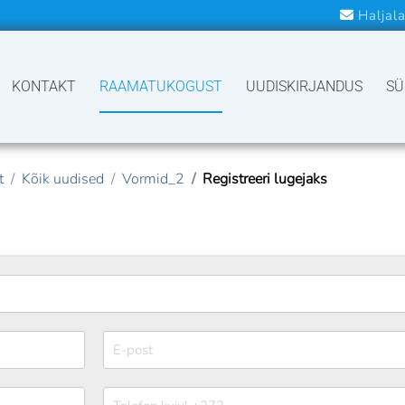
Haljal
VALEHT
KONTAKT
RAAMATUKOGUST
UUDISKIRJANDUS
SÜ
t
Kõik uudised
Vormid_2
Registreeri lugejaks