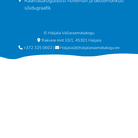
Raamatukogubussi novembri ja detsembrikuu
sõidugraafik
© Haljala Vallaraamatukogu
Rakvere mnt 10/1, 45301 Haljala
+372 325 0602
|
Haljala(ät)haljalaraamatukogu.ee